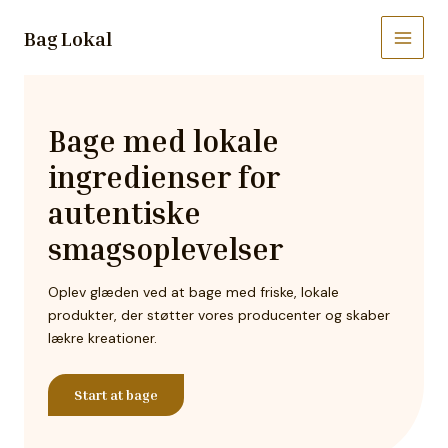
Gå
til
Bag Lokal
Main
indholdet
Menu
Bage med lokale
ingredienser for
autentiske
smagsoplevelser
Oplev glæden ved at bage med friske, lokale
produkter, der støtter vores producenter og skaber
lækre kreationer.
Start at bage